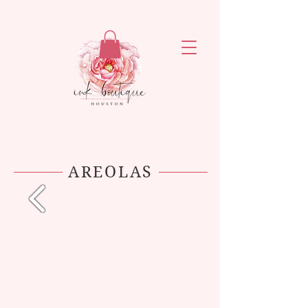
ejronxaxyetivaq6rvsrzn4ogatq76
AREOLAS